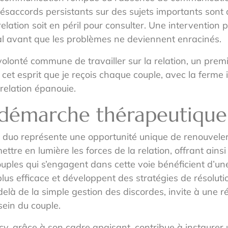
ésaccords persistants sur des sujets importants sont a
elation soit en péril pour consulter. Une intervention 
ugal avant que les problèmes ne deviennent enracinés.
olonté commune de travailler sur la relation, un prem
ns cet esprit que je reçois chaque couple, avec la ferm
relation épanouie.
e démarche thérapeutiqu
o représente une opportunité unique de renouveler et 
re en lumière les forces de la relation, offrant ainsi 
uples qui s’engagent dans cette voie bénéficient d’un
efficace et développent des stratégies de résolution d
elà de la simple gestion des discordes, invite à une réf
ein du couple.
ecy, grâce à son cadre apaisant, contribue à instaure