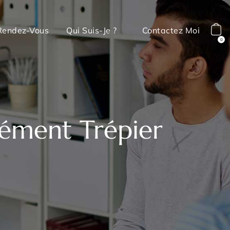
Rendez-Vous
Qui Suis-Je ?
Contactez Moi
0
lément Trépier