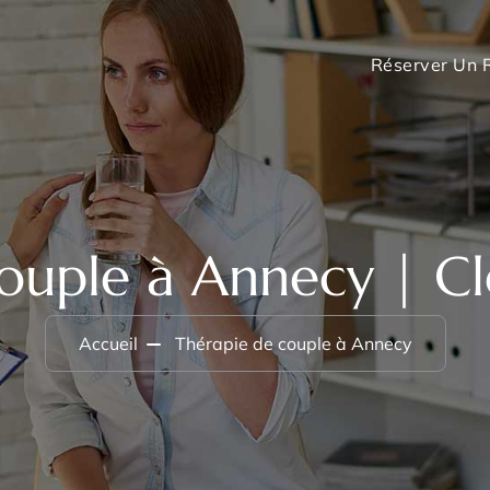
Réserver Un 
ouple à Annecy | C
Accueil
Thérapie de couple à Annecy