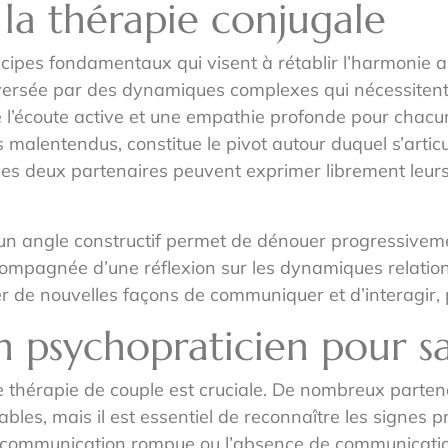
la thérapie conjugale
cipes fondamentaux qui visent à rétablir l’harmonie a
traversée par des dynamiques complexes qui nécessite
 l’écoute active et une empathie profonde pour chacu
malentendus, constitue le pivot autour duquel s’artic
ù les deux partenaires peuvent exprimer librement leurs 
us un angle constructif permet de dénouer progressivem
compagnée d’une réflexion sur les dynamiques relation
er de nouvelles façons de communiquer et d’interagir, 
 psychopraticien pour sa
thérapie de couple est cruciale. De nombreux partena
ables, mais il est essentiel de reconnaître les signes 
e communication rompue ou l’absence de communication